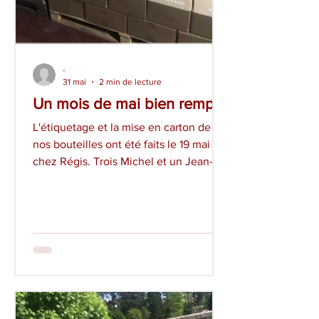
-
31 mai
2 min de lecture
Un mois de mai bien rempli !
L'étiquetage et la mise en carton de
nos bouteilles ont été faits le 19 mai
chez Régis. Trois Michel et un Jean-
Claude se sont activés à un rythme
soutenu pour alimenter en bouteilles
l'étiqueteuse, en cartons la scotcheuse
et de les empiler soigneusement sur
les palettes. Merci à eux qui ont
continué en assurant le transport
jusqu'au lieu de distribution. Pendant
tout ce mois, la végétation a "bien
profité" ! Le petit groupe de bénévoles