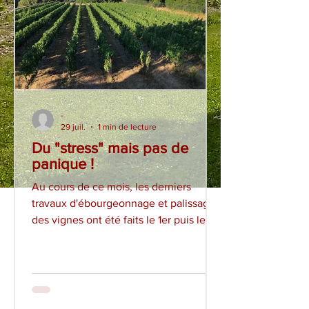
-
29 juil.
1 min de lecture
Du "stress" mais pas de
panique !
Au cours de ce mois, les derniers
travaux d'ébourgeonnage et palissage
des vignes ont été faits le 1er puis le 2
juillet 2026 dans des allées bien
tondues par Régis Descotes juste
avant. L'équipe de bénévole est venue
dès 7h00. La photo a été prise à 10h
après avoir terminé le travail et avant la