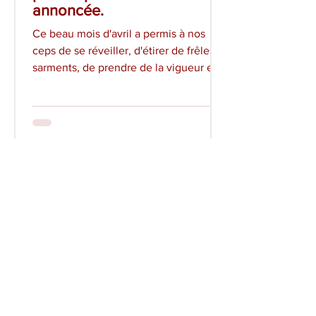
annoncée.
Ce beau mois d'avril a permis à nos
ceps de se réveiller, d'étirer de frêles
sarments, de prendre de la vigueur et
de bourgeonner abondamment. Les
pieds ont fière allure, bien dégagés par
le labourage de Régis Descotes au
tracteur ! Une petite équipe de
bénévoles s'est activée pour finir ce
lundi 27 avril un premier
ébourgeonnage, baisser les fils du
palissage sans oublier d'arroser les
jeunes plants qui s'inquiétaient de la
pluie. Hier, le chai de Régis Descotes a
résonné d