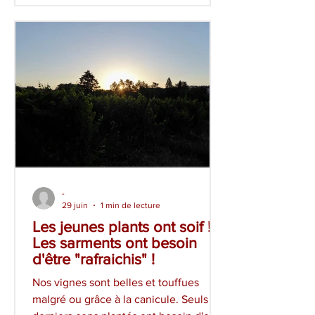
forte chaleur. Merci aux participants qui
se reconnaîtront. La semaine suivante,
le 9 un nouvel arrosage a été fait au
pieds des jeunes plants. Entre deux
épisodes de canicules, 30
-
29 juin
1 min de lecture
Les jeunes plants ont soif !
Les sarments ont besoin
d'être "rafraichis" !
Nos vignes sont belles et touffues
malgré ou grâce à la canicule. Seuls les