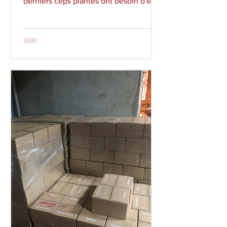
derniers ceps plantés ont besoin d'eau.
Deux volontaires courageux, sont
venus à l'aube, dès 6h, ce mercredi 24
juin pour leur donner à boire. Merci
Jean-Claude et Hervé. (cf. photos) La
croissance végétative de nos vignes a
bien profité de la chaleur. Malgré un
premier écimage et épamprage, les
sarments ont encore grandis et les
pieds sont à nouveau garnis de
gourmands. Il faut ""passer chez le coiff