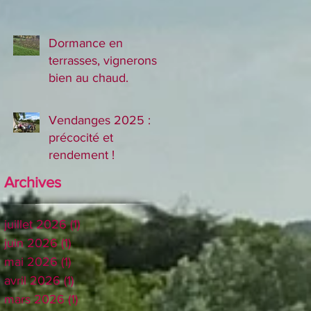
Dormance en
terrasses, vignerons
bien au chaud.
Vendanges 2025 :
précocité et
rendement !
Archives
juillet 2026
(1)
1 post
juin 2026
(1)
1 post
mai 2026
(1)
1 post
avril 2026
(1)
1 post
mars 2026
(1)
1 post