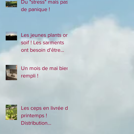
Du "stress" mais pas
de panique !
Les jeunes plants ont
soif ! Les sarments
ont besoin d'être
"rafraichis" !
Un mois de mai bien
rempli !
Les ceps en livrée de
printemps !
Distribution
annoncée.